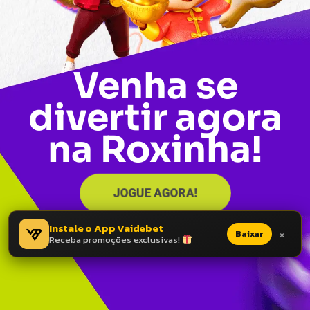
Venha se
divertir agora
na Roxinha!
JOGUE AGORA!
Instale o App Vaidebet
×
Baixar
Receba promoções exclusivas!