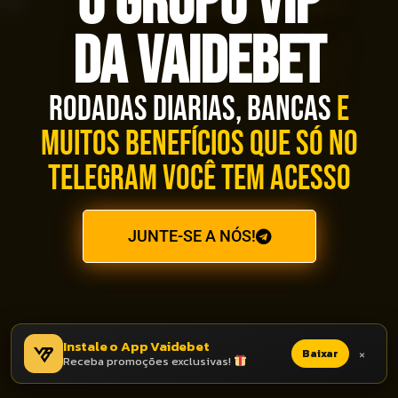
o
GRUPO VIP
da
VAIDEBET
Rodadas diarias, Bancas
E
muitos benefícios que só no
telegram você tem acesso
JUNTE-SE A NÓS!
Instale o App Vaidebet
×
Baixar
Receba promoções exclusivas!